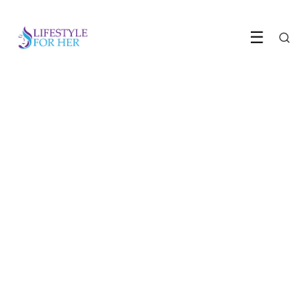
☰
ETEN & DRINKEN
Dirty coffee is dé koffietrend
die nu overal opduikt
14 June 2026
·
6 min leestijd