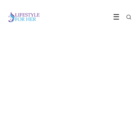
☰
GEZONDHEID & WELZIJN
Je darmen sturen je
hormonen meer dan je
denkt
1 June 2026
·
5 min leestijd