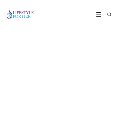
☰
GEZONDHEID & WELZIJN
Waarom
lichaamsverzorging nu alle
aandacht krijgt
22 June 2026
·
4 min leestijd