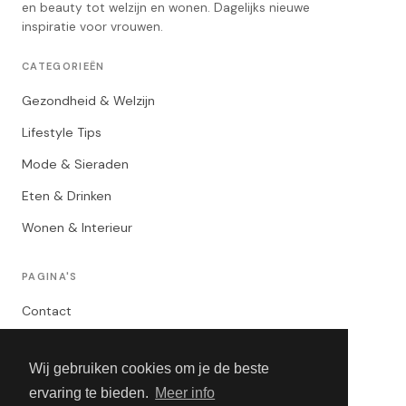
en beauty tot welzijn en wonen. Dagelijks nieuwe
inspiratie voor vrouwen.
CATEGORIEËN
Gezondheid & Welzijn
Lifestyle Tips
Mode & Sieraden
Eten & Drinken
Wonen & Interieur
PAGINA'S
Contact
Privacybeleid
Wij gebruiken cookies om je de beste
Algemene Voorwaarden
ervaring te bieden.
Meer info
Adverteren