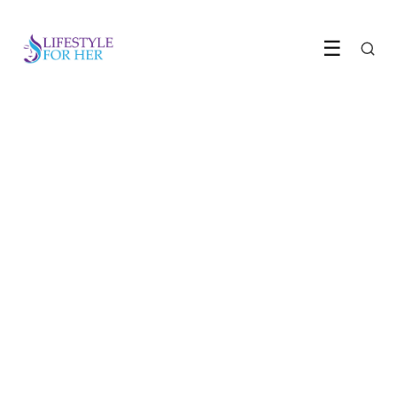
☰
LIFESTYLE TIPS
Je telefoon voor het slapen
kost je meer dan je beseft
10 June 2026
·
6 min leestijd